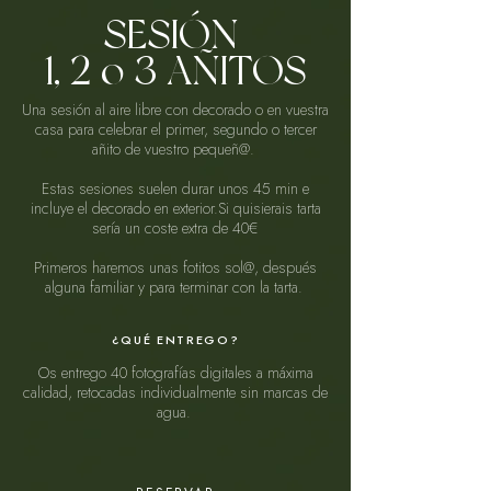
SESIÓN
1, 2 o 3 AÑITOS
Una sesión al aire libre con decorado o en vuestra
casa para celebrar el primer, segundo o tercer
añito de vuestro pequeñ@.
Estas sesiones suelen durar unos 45 min e
incluye el decorado en exterior.Si quisierais tarta
sería un coste extra de 40€
Primeros haremos unas fotitos sol@, después
alguna familiar y para terminar con la tarta.
¿QUÉ ENTREGO?
Os entrego 40 fotografías digitales a máxima
calidad, retocadas individualmente sin marcas de
agua.